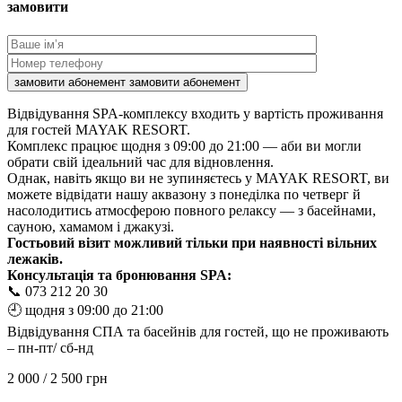
замовити
замовити абонемент
замовити абонемент
Відвідування SPA-комплексу входить у вартість проживання
для гостей MAYAK RESORT.
Комплекс працює щодня з 09:00 до 21:00 — аби ви могли
обрати свій ідеальний час для відновлення.
Однак, навіть якщо ви не зупиняєтесь у MAYAK RESORT, ви
можете відвідати нашу аквазону з понеділка по четверг й
насолодитись атмосферою повного релаксу — з басейнами,
сауною, хамамом і джакузі.
Гостьовий візит можливий тільки при наявності вільних
лежаків.
Консультація та бронювання SPA:
📞 073 212 20 30
🕘 щодня з 09:00 до 21:00
Відвідування СПА та басейнів для гостей, що не проживають
– пн-пт/ сб-нд
2 000 / 2 500 грн