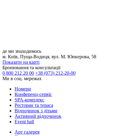
Працюєте в івент-сфері?
де ми знаходимось
Обговоримо умови партнерства та можливості співпраці.
м. Київ, Пуща-Водиця, вул. М. Юнкерова, 58
Зв’яжіться з нашим івент-менеджером
Показати на карті
0 (73) 212-20-80
event@mayakresort.com.ua
Бронювання та консультації
0 800 212 20 00
+38 (073) 212-20-00
Ми в соц. мережах
Номери
Конференц-сервіс
SPA-комплекс
Ресторан та тераса
Відпочинок з дітьми
Активний відпочинок
Event hall
Арт галерея