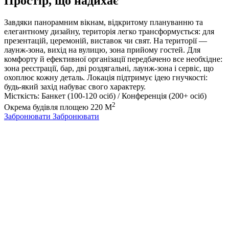
Простір, що надихає
Завдяки панорамним вікнам, відкритому плануванню та
елегантному дизайну, територія легко трансформується: для
презентацій, церемоній, виставок чи свят. На території —
лаунж-зона, вихід на вулицю, зона прийому гостей. Для
комфорту й ефективної організації передбачено все необхідне:
зона реєстрації, бар, дві роздягальні, лаунж-зона і сервіс, що
охоплює кожну деталь. Локація підтримує ідею гнучкості:
будь-який захід набуває свого характеру.
Місткість: Банкет (100-120 осіб) / Конференція (200+ осіб)
2
Окрема будівля площею 220 М
Забронювати
Забронювати