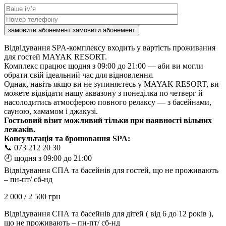
замовити абонемент
замовити абонемент
Відвідування SPA-комплексу входить у вартість проживання
для гостей MAYAK RESORT.
Комплекс працює щодня з 09:00 до 21:00 — аби ви могли
обрати свій ідеальний час для відновлення.
Однак, навіть якщо ви не зупиняєтесь у MAYAK RESORT, ви
можете відвідати нашу аквазону з понеділка по четверг й
насолодитись атмосферою повного релаксу — з басейнами,
сауною, хамамом і джакузі.
Гостьовий візит можливий тільки при наявності вільних
лежаків.
Консультація та бронювання SPA:
📞 073 212 20 30
🕘 щодня з 09:00 до 21:00
Відвідування СПА та басейнів для гостей, що не проживають
– пн-пт/ сб-нд
2 000 / 2 500 грн
Відвідування СПА та басейнів для дітей ( від 6 до 12 років ),
що не проживають – пн-пт/ сб-нд