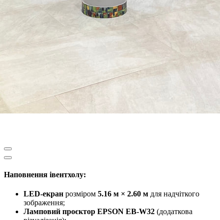
Наповнення івентхолу:
LED-екран
розміром
5.16 м × 2.60 м
для надчіткого
зображення;
Ламповий проєктор EPSON EB-W32
(додаткова