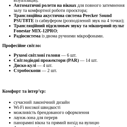
візуалізація);
Автоматичні ролети на вікнах
для повного затемнення
залу та комфортної роботи проєктора;
Трансляційна акустична система Peecker Sound
PSUT8TE
із сабвуфером (розподілений звук на 4 точки);
Трансляційний підсилювач звуку та мікшерний пульт
Fonestar MIX-12PRO
;
Радіосистема
із двома ручними мікрофонами.
Професійне світло:
Рухомі світлові голови
— 6 шт.
Світлодіодні прожектори (PAR)
— 14 шт.
Диско-кулі
— 4 шт.
Стробоскопи
— 2 шт.
Комфорт та інтер’єр:
сучасний лаконічний дизайн
Wi-Fi високої швидкості
можливість брендованого оформлення
лаунж-зона для перерв
панорамні вікна та прямий вихід на вулицю