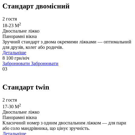
Стандарт двомісний
2 гостя
2
18-23 М
Двоспальне ліжко
Панорамні вікна
Зручний стандарт з двома окремими ліжками — оптимальний
для друзів, колег або родичів.
Детальніше
8 100 грн/ніч
Забронювати
Забронювати
03
Стандарт twin
2 гостя
2
17-30 М
Двоспальне ліжко
Панорамні вікна
Класичний номер з одним двоспальним ліжком — для пари
або соло мандрівника, що цінує зручність.
Детальніше