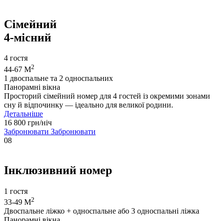
Сімейний
4-місний
4 гостя
2
44-67 М
1 двоспальне та 2 односпальних
Панорамні вікна
Просторий сімейний номер для 4 гостей із окремими зонами
сну й відпочинку — ідеально для великої родини.
Детальніше
16 800 грн/ніч
Забронювати
Забронювати
08
Інклюзивний номер
1 гостя
2
33-49 М
Двоспальне ліжко + односпальне або 3 односпальні ліжка
Панорамні вікна