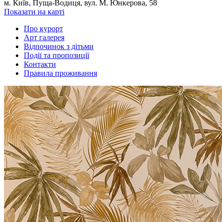
м. Київ, Пуща-Водиця, вул. М. Юнкерова, 58
Показати на карті
Про курорт
Арт галерея
Відпочинок з дітьми
Події та пропозиції
Контакти
Правила проживання